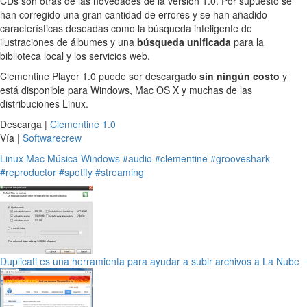
CDs son otras de las novedades de la versión 1.0. Por supuesto se
han corregido una gran cantidad de errores y se han añadido
características deseadas como la búsqueda inteligente de
ilustraciones de álbumes y una
búsqueda unificada
para la
biblioteca local y los servicios web.
Clementine Player 1.0 puede ser descargado
sin ningún costo
y
está disponible para Windows, Mac OS X y muchas de las
distribuciones Linux.
Descarga |
Clementine 1.0
Vía |
Softwarecrew
Linux
Mac
Música
Windows
#audio
#clementine
#grooveshark
#reproductor
#spotify
#streaming
Duplicati es una herramienta para ayudar a subir archivos a La Nube