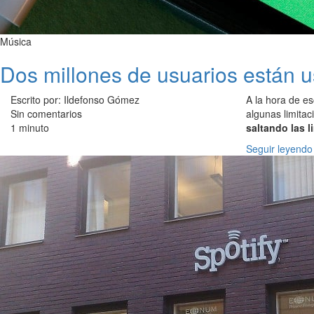
Música
Dos millones de usuarios están u
Escrito por: Ildefonso Gómez
A la hora de e
Sin comentarios
algunas limitac
1 minuto
saltando las l
Seguir leyendo