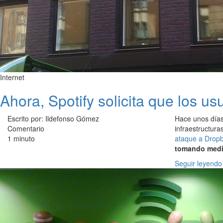
Internet
Ahora, Spotify solicita que los u
Escrito por: Ildefonso Gómez
Hace unos días
Comentario
infraestructura
1 minuto
ataque a Drop
tomando med
Seguir leyendo