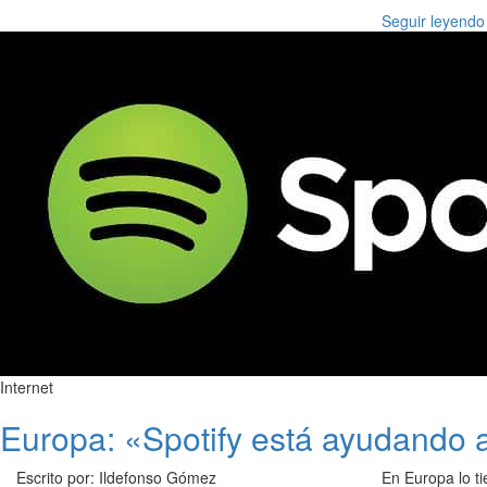
Seguir leyendo
Internet
Europa: «Spotify está ayudando a
Escrito por: Ildefonso Gómez
En Europa lo t