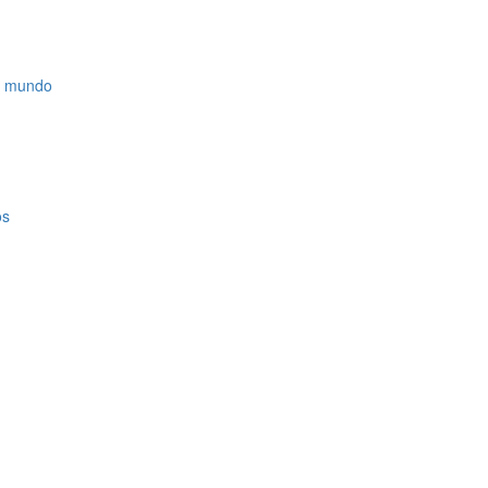
el mundo
os