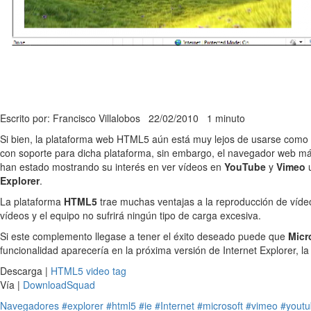
Escrito por: Francisco Villalobos
22/02/2010
1 minuto
Si bien, la plataforma web HTML5 aún está muy lejos de usarse como 
con soporte para dicha plataforma, sin embargo, el navegador web m
han estado mostrando su interés en ver vídeos en
YouTube
y
Vimeo
u
Explorer
.
La plataforma
HTML5
trae muchas ventajas a la reproducción de vídeo 
vídeos y el equipo no sufrirá ningún tipo de carga excesiva.
Si este complemento llegase a tener el éxito deseado puede que
Micr
funcionalidad aparecería en la próxima versión de Internet Explorer, l
Descarga |
HTML5 video tag
Vía |
DownloadSquad
Navegadores
#explorer
#html5
#ie
#Internet
#microsoft
#vimeo
#yout