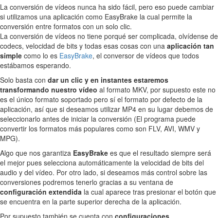
La conversión de vídeos nunca ha sido fácil, pero eso puede cambiar
si utilizamos una aplicación como EasyBrake la cual permite la
conversión entre formatos con un solo clic.
La conversión de vídeos no tiene porqué ser complicada, olvídense de
codecs, velocidad de bits y todas esas cosas con una
aplicación tan
simple
como lo es
EasyBrake
, el conversor de vídeos que todos
estábamos esperando.
Solo basta con
dar un clic y en instantes estaremos
transformando nuestro vídeo
al formato MKV, por supuesto este no
es el único formato soportado pero sí el formato por defecto de la
aplicación, así que si deseamos utilizar MP4 en su lugar debemos de
seleccionarlo antes de iniciar la conversión (El programa puede
convertir los formatos más populares como son FLV, AVI, WMV y
MPG).
Algo que nos garantiza
EasyBrake
es que el resultado siempre será
el mejor pues selecciona automáticamente la velocidad de bits del
audio y del vídeo. Por otro lado, si deseamos más control sobre las
conversiones podremos tenerlo gracias a su ventana de
configuración extendida
la cual aparece tras presionar el botón que
se encuentra en la parte superior derecha de la aplicación.
Por supuesto también se cuenta con
configuraciones