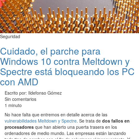
Seguridad
Cuidado, el parche para
Windows 10 contra Meltdown y
Spectre está bloqueando los PC
con AMD
Escrito por: Ildefonso Gómez
Sin comentarios
1 minuto
No hace falta que entremos en detalle acerca de las
vulnerabilidades Meltdown y Spectre
. Se trata de
dos fallos en
procesadores
que han abierto una puerta trasera en los
ordenadores de medio mundo. Las empresas están lanzando