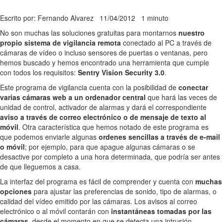
Escrito por: Fernando Alvarez
11/04/2012
1 minuto
No son muchas las soluciones gratuitas para montarnos
nuestro
propio sistema de vigilancia remota
conectado al PC a través de
cámaras de vídeo o incluso sensores de puertas o ventanas, pero
hemos buscado y hemos encontrado una herramienta que cumple
con todos los requisitos:
Sentry Vision Security 3.0
.
Este programa de vigilancia cuenta con la posibilidad de
conectar
varias cámaras web a un ordenador central
que hará las veces de
unidad de control, activador de alarmas y dará el correspondiente
aviso a través de correo electrónico o de mensaje de texto al
móvil
. Otra característica que hemos notado de este programa es
que podemos enviarle algunas
ordenes sencillas a través de e-mail
o móvil
; por ejemplo, para que apague algunas cámaras o se
desactive por completo a una hora determinada, que podría ser antes
de que lleguemos a casa.
La interfaz del programa es fácil de comprender y cuenta con
muchas
opciones
para ajustar las preferencias de sonido, tipo de alarmas, o
calidad del vídeo emitido por las cámaras. Los avisos al correo
electrónico o al móvil contarán con
instantáneas tomadas por las
cámaras
, desde el momento en que se detecta una intrusión.