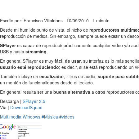
Escrito por: Francisco Villalobos
10/09/2010
1 minuto
Desde mi humilde punto de vista, el nicho de
reproductores multime
reproducción de medios. Sin embargo, siempre puede existir un desc
SPlayer
es capaz de reproducir prácticamente cualquier vídeo y/o aud
USB y hasta
streaming
.
En general SPlayer es muy
fácil de usar
, su interfaz es lo más senci
usuario esté reproduciendo
; es decir, si se está reproduciendo un
También incluye un
ecualizador
, filtros de audio,
soporte para subtít
un montón de funcionalidades desde el teclado.
En general resulta ser una
buena alternativa
a otros reproductores 
Descarga |
SPlayer 3.5
Vía |
DownloadSquad
Multimedia
Windows
#Música
#videos