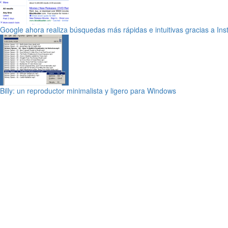
Google ahora realiza búsquedas más rápidas e intuitivas gracias a Ins
Billy: un reproductor minimalista y ligero para Windows