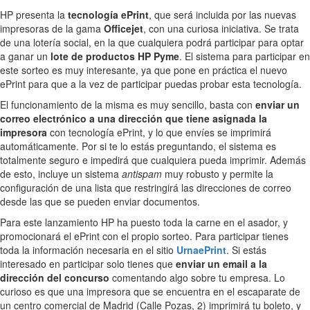
HP presenta la
tecnología ePrint
, que será incluida por las nuevas
impresoras de la gama
Officejet
, con una curiosa iniciativa. Se trata
de una lotería social, en la que cualquiera podrá participar para optar
a ganar un
lote de productos HP Pyme
. El sistema para participar en
este sorteo es muy interesante, ya que pone en práctica el nuevo
ePrint para que a la vez de participar puedas probar esta tecnología.
El funcionamiento de la misma es muy sencillo, basta con
enviar un
correo electrónico a una dirección que tiene asignada la
impresora
con tecnología ePrint, y lo que envíes se imprimirá
automáticamente. Por si te lo estás preguntando, el sistema es
totalmente seguro e impedirá que cualquiera pueda imprimir. Además
de esto, incluye un sistema
antispam
muy robusto y permite la
configuración de una lista que restringirá las direcciones de correo
desde las que se pueden enviar documentos.
Para este lanzamiento HP ha puesto toda la carne en el asador, y
promocionará el ePrint con el propio sorteo. Para participar tienes
toda la información necesaria en el sitio
UrnaePrint
. Si estás
interesado en participar solo tienes que
enviar un email a la
dirección del concurso
comentando algo sobre tu empresa. Lo
curioso es que una impresora que se encuentra en el escaparate de
un centro comercial de Madrid (Calle Pozas, 2) imprimirá tu boleto, y