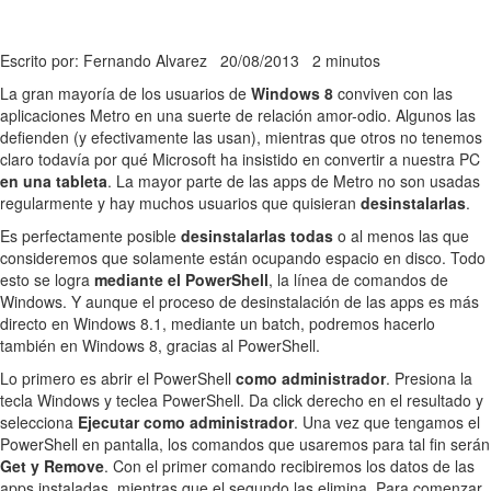
Escrito por: Fernando Alvarez
20/08/2013
2 minutos
La gran mayoría de los usuarios de
Windows 8
conviven con las
aplicaciones Metro en una suerte de relación amor-odio. Algunos las
defienden (y efectivamente las usan), mientras que otros no tenemos
claro todavía por qué Microsoft ha insistido en convertir a nuestra PC
en una tableta
. La mayor parte de las apps de Metro no son usadas
regularmente y hay muchos usuarios que quisieran
desinstalarlas
.
Es perfectamente posible
desinstalarlas todas
o al menos las que
consideremos que solamente están ocupando espacio en disco. Todo
esto se logra
mediante el PowerShell
, la línea de comandos de
Windows. Y aunque el proceso de desinstalación de las apps es más
directo en Windows 8.1, mediante un batch, podremos hacerlo
también en Windows 8, gracias al PowerShell.
Lo primero es abrir el PowerShell
como administrador
. Presiona la
tecla Windows y teclea PowerShell. Da click derecho en el resultado y
selecciona
Ejecutar como administrador
. Una vez que tengamos el
PowerShell en pantalla, los comandos que usaremos para tal fin serán
Get y Remove
. Con el primer comando recibiremos los datos de las
apps instaladas, mientras que el segundo las elimina. Para comenzar