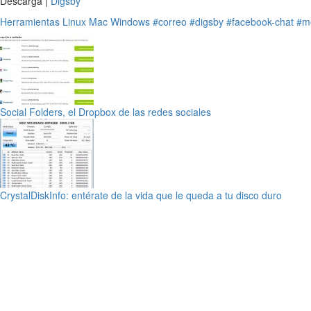
Descarga |
Digsby
Herramientas
Linux
Mac
Windows
#correo
#digsby
#facebook-chat
#m
Social Folders, el Dropbox de las redes sociales
CrystalDiskInfo: entérate de la vida que le queda a tu disco duro