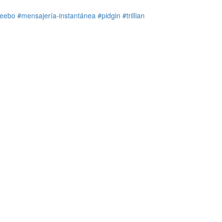
eebo
#mensajería-instantánea
#pidgin
#trillian