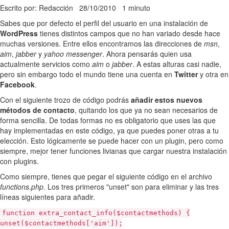
Escrito por: Redacción
28/10/2010
1 minuto
Sabes que por defecto el perfil del usuario en una instalación de
WordPress
tienes distintos campos que no han variado desde hace
muchas versiones. Entre ellos encontramos las direcciones de
msn
,
aim
,
jabber
y
yahoo
messenger
. Ahora pensarás quien usa
actualmente servicios como
aim
o
jabber
. A estas alturas casi nadie,
pero sin embargo todo el mundo tiene una cuenta en
Twitter
y otra en
Facebook
.
Con el siguiente trozo de código podrás
añadir estos nuevos
métodos de contacto
, quitando los que ya no sean necesarios de
forma sencilla. De todas formas no es obligatorio que uses las que
hay implementadas en este código, ya que puedes poner otras a tu
elección. Esto lógicamente se puede hacer con un plugin, pero como
siempre, mejor tener funciones livianas que cargar nuestra instalación
con plugins.
Como siempre, tienes que pegar el siguiente código en el archivo
functions.php
. Los tres primeros "unset" son para eliminar y las tres
líneas siguientes para añadir.
function extra_contact_info($contactmethods) {
unset($contactmethods['aim']);