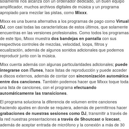
solamente nos alcanza con un ordenador dedicado, un buen equipo
amplificador, muchos archivos digitales de música y un programa
apropiado para mezclar las pistas, como
Mixxx
.
Mixxx es una buena alternativa a los programas de pago como
Virtual
DJ
, con casi todas las características de estos últimos, que solamente
encuentras en las versiones profesionales. Como todos los programas
de este tipo, Mixxx muestra
dos bandejas en pantalla
con sus
respectivos controles de mezclas, velocidad, loops, filtros y
ecualización, además de algunos sonidos adicionales que podemos
reproducir junto con la música.
Mixx cuenta además con algunas particularidades adicionales;
puede
integrarse con iTunes
, hace listas de reproducción y puede acceder
a discos externos, además de contar con
sincronización automática
entre dos canciones
. También podemos hacer que Mixxx toque toda
una lista de canciones, con el programa
efectuando
automáticamente las transiciones
.
El programa soluciona la diferencia de volumen entre canciones
haciendo ajustes en donde se requiera, además de permitirnos hacer
grabaciones de nuestras sesiones como DJ
, transmitir a través de
la red nuestras presentaciones
a través de Shoutcast o Icecast
,
además de aceptar entrada de micrófono y la conexión a más de 30