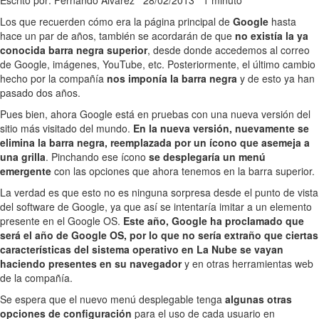
Escrito por: Fernando Alvarez
28/02/2013
1 minuto
Los que recuerden cómo era la página principal de
Google
hasta
hace un par de años, también se acordarán de que
no existía la ya
conocida barra negra superior
, desde donde accedemos al correo
de Google, imágenes, YouTube, etc. Posteriormente, el último cambio
hecho por la compañía
nos imponía la barra negra
y de esto ya han
pasado dos años.
Pues bien, ahora Google está en pruebas con una nueva versión del
sitio más visitado del mundo.
En la nueva versión, nuevamente se
elimina la barra negra, reemplazada por un ícono que asemeja a
una grilla
. Pinchando ese ícono
se desplegaría un menú
emergente
con las opciones que ahora tenemos en la barra superior.
La verdad es que esto no es ninguna sorpresa desde el punto de vista
del software de Google, ya que así se intentaría imitar a un elemento
presente en el Google OS.
Este año, Google ha proclamado que
será el año de Google OS, por lo que no sería extraño que ciertas
características del sistema operativo en La Nube se vayan
haciendo presentes en su navegador
y en otras herramientas web
de la compañía.
Se espera que el nuevo menú desplegable tenga
algunas otras
opciones de configuración
para el uso de cada usuario en