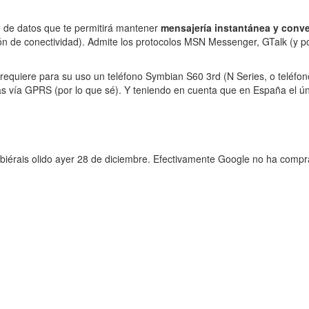
le de datos que te permitirá mantener
mensajería instantánea y conv
ón de conectividad). Admite los protocolos MSN Messenger, GTalk (y po
requiere para su uso un teléfono Symbian S60 3rd (N Series, o teléfo
as vía GPRS (por lo que sé). Y teniendo en cuenta que en España el ú
ubiérais olido ayer 28 de diciembre. Efectivamente Google no ha com