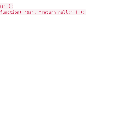
ns' );
function( '$a', "return null;" ) );