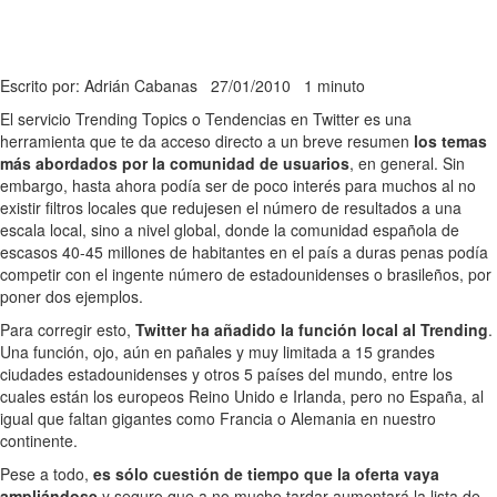
Escrito por: Adrián Cabanas
27/01/2010
1 minuto
El servicio Trending Topics o Tendencias en Twitter es una
herramienta que te da acceso directo a un breve resumen
los temas
más abordados por la comunidad de usuarios
, en general. Sin
embargo, hasta ahora podía ser de poco interés para muchos al no
existir filtros locales que redujesen el número de resultados a una
escala local, sino a nivel global, donde la comunidad española de
escasos 40-45 millones de habitantes en el país a duras penas podía
competir con el ingente número de estadounidenses o brasileños, por
poner dos ejemplos.
Para corregir esto,
Twitter ha añadido la función local al Trending
.
Una función, ojo, aún en pañales y muy limitada a 15 grandes
ciudades estadounidenses y otros 5 países del mundo, entre los
cuales están los europeos Reino Unido e Irlanda, pero no España, al
igual que faltan gigantes como Francia o Alemania en nuestro
continente.
Pese a todo,
es sólo cuestión de tiempo que la oferta vaya
ampliándose
y seguro que a no mucho tardar aumentará la lista de