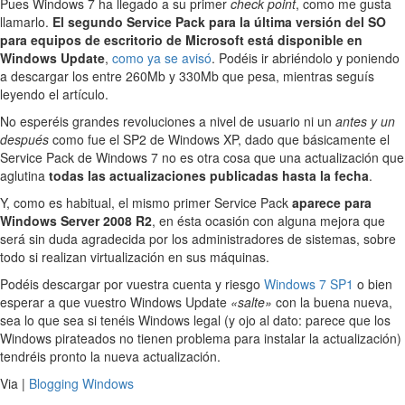
Pues Windows 7 ha llegado a su primer
check point
, como me gusta
llamarlo.
El segundo Service Pack para la última versión del SO
para equipos de escritorio de Microsoft está disponible en
Windows Update
,
como ya se avisó
. Podéis ir abriéndolo y poniendo
a descargar los entre 260Mb y 330Mb que pesa, mientras seguís
leyendo el artículo.
No esperéis grandes revoluciones a nivel de usuario ni un
antes y un
después
como fue el SP2 de Windows XP, dado que básicamente el
Service Pack de Windows 7 no es otra cosa que una actualización que
aglutina
todas las actualizaciones publicadas hasta la fecha
.
Y, como es habitual, el mismo primer Service Pack
aparece para
Windows Server 2008 R2
, en ésta ocasión con alguna mejora que
será sin duda agradecida por los administradores de sistemas, sobre
todo si realizan virtualización en sus máquinas.
Podéis descargar por vuestra cuenta y riesgo
Windows 7 SP1
o bien
esperar a que vuestro Windows Update
«salte»
con la buena nueva,
sea lo que sea si tenéis Windows legal (y ojo al dato: parece que los
Windows pirateados no tienen problema para instalar la actualización)
tendréis pronto la nueva actualización.
Via |
Blogging Windows