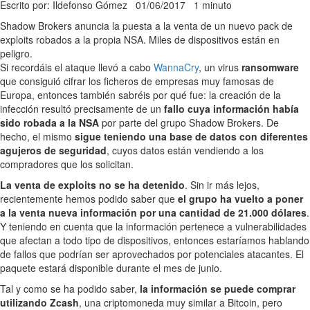
Escrito por: Ildefonso Gómez
01/06/2017
1 minuto
Shadow Brokers anuncia la puesta a la venta de un nuevo pack de
exploits robados a la propia NSA. Miles de dispositivos están en
peligro.
Si recordáis el ataque llevó a cabo
WannaCry
, un virus
ransomware
que consiguió cifrar los ficheros de empresas muy famosas de
Europa, entonces también sabréis por qué fue: la creación de la
infección resultó precisamente de un
fallo cuya información había
sido robada a la NSA
por parte del grupo Shadow Brokers. De
hecho, el mismo
sigue teniendo una base de datos con diferentes
agujeros de seguridad
, cuyos datos están vendiendo a los
compradores que los solicitan.
La venta de exploits no se ha detenido
. Sin ir más lejos,
recientemente hemos podido saber que
el grupo ha vuelto a poner
a la venta nueva información por una cantidad de 21.000 dólares
.
Y teniendo en cuenta que la información pertenece a vulnerabilidades
que afectan a todo tipo de dispositivos, entonces estaríamos hablando
de fallos que podrían ser aprovechados por potenciales atacantes. El
paquete estará disponible durante el mes de junio.
Tal y como se ha podido saber,
la información se puede comprar
utilizando Zcash
, una criptomoneda muy similar a Bitcoin, pero