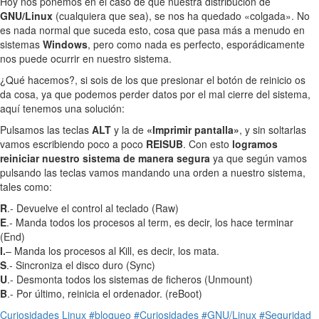
Hoy nos ponemos en el caso de que nuestra distribución de
GNU/Linux
(cualquiera que sea), se nos ha quedado «colgada». No
es nada normal que suceda esto, cosa que pasa más a menudo en
sistemas
Windows
, pero como nada es perfecto, esporádicamente
nos puede ocurrir en nuestro sistema.
¿Qué hacemos?, si sois de los que presionar el botón de reinicio os
da cosa, ya que podemos perder datos por el mal cierre del sistema,
aquí tenemos una solución:
Pulsamos las teclas
ALT
y la de
«Imprimir pantalla»
, y sin soltarlas
vamos escribiendo poco a poco
REISUB
. Con esto
logramos
reiniciar nuestro sistema de manera segura
ya que según vamos
pulsando las teclas vamos mandando una orden a nuestro sistema,
tales como:
R
.- Devuelve el control al teclado (Raw)
E
.- Manda todos los procesos al term, es decir, los hace terminar
(End)
I.
– Manda los procesos al Kill, es decir, los mata.
S
.- Sincroniza el disco duro (Sync)
U
.- Desmonta todos los sistemas de ficheros (Unmount)
B
.- Por último, reinicia el ordenador. (reBoot)
Curiosidades
Linux
#bloqueo
#Curiosidades
#GNU/Linux
#Seguridad