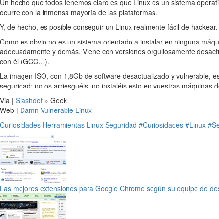
Un hecho que todos tenemos claro es que Linux es un sistema operativ
ocurre con la inmensa mayoría de las plataformas.
Y, de hecho, es posible conseguir un Linux realmente fácil de hackear
Como es obvio no es un sistema orientado a instalar en ninguna máqui
adecuadamente y demás. Viene con versiones orgullosamente desactua
con él (GCC…).
La imagen ISO, con 1,8Gb de software desactualizado y vulnerable, est
seguridad: no os arriesguéis, no instaléis esto en vuestras máquinas d
Via |
Slashdot
» Geek
Web |
Damn Vulnerable Linux
Curiosidades
Herramientas
Linux
Seguridad
#Curiosidades
#Linux
#Se
Las mejores extensiones para Google Chrome según su equipo de des