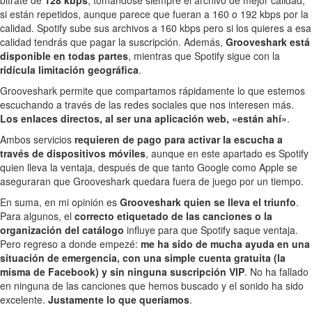
si están repetidos, aunque parece que fueran a 160 o 192 kbps por la
calidad. Spotify sube sus archivos a 160 kbps pero si los quieres a esa
calidad tendrás que pagar la suscripción. Además,
Grooveshark está
disponible en todas partes
, mientras que Spotify sigue con la
ridícula limitación geográfica
.
Grooveshark permite que compartamos rápidamente lo que estemos
escuchando a través de las redes sociales que nos interesen más.
Los enlaces directos, al ser una aplicación web, «están ahí»
.
Ambos servicios
requieren de pago para activar la escucha a
través de dispositivos móviles
, aunque en este apartado es Spotify
quien lleva la ventaja, después de que tanto Google como Apple se
aseguraran que Grooveshark quedara fuera de juego por un tiempo.
En suma, en mi opinión es
Grooveshark quien se lleva el triunfo
.
Para algunos, el
correcto etiquetado de las canciones o la
organización del catálogo
influye para que Spotify saque ventaja.
Pero regreso a donde empezé:
me ha sido de mucha ayuda en una
situación de emergencia, con una simple cuenta gratuita (la
misma de Facebook) y sin ninguna suscripción VIP
. No ha fallado
en ninguna de las canciones que hemos buscado y el sonido ha sido
excelente.
Justamente lo que queríamos
.