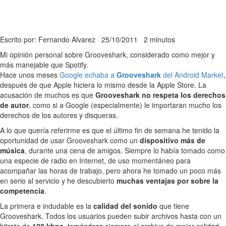
Escrito por: Fernando Alvarez
25/10/2011
2 minutos
Mi opinión personal sobre Grooveshark, considerado como mejor y
más manejable que Spotify.
Hace unos meses
Google echaba a
Grooveshark
del Android Market
,
después de que Apple hiciera lo mismo desde la Apple Store. La
acusación de muchos es que
Grooveshark no respeta los derechos
de autor
, como si a Google (especialmente) le importaran mucho los
derechos de los autores y disqueras.
A lo que quería referirme es que el último fin de semana he tenido la
oportunidad de usar Grooveshark como un
dispositivo más de
música
, durante una cena de amigos. Siempre lo había tomado como
una especie de radio en Internet, de uso momentáneo para
acompañar las horas de trabajo, pero ahora he tomado un poco más
en serio al servicio y he descubierto
muchas ventajas por sobre la
competencia
.
La primera e indudable es la
calidad del sonido
que tiene
Grooveshark. Todos los usuarios pueden subir archivos hasta con un
bitrate de
128 kbps
, tomándose siempre el archivo de mejor calidad,