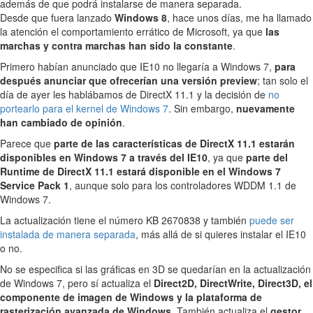
además de que podrá instalarse de manera separada.
Desde que fuera lanzado
Windows 8
, hace unos días, me ha llamado
la atención el comportamiento errático de Microsoft, ya que
las
marchas y contra marchas han sido la constante
.
Primero habían anunciado que IE10 no llegaría a Windows 7,
para
después anunciar que ofrecerían una versión preview
; tan solo el
día de ayer les hablábamos de DirectX 11.1 y la decisión de
no
portearlo para el kernel de Windows 7
. Sin embargo,
nuevamente
han cambiado de opinión
.
Parece que
parte de las características de DirectX 11.1 estarán
disponibles en Windows 7 a través del IE10
, ya que
parte del
Runtime de DirectX 11.1 estará disponible en el Windows 7
Service Pack 1
, aunque solo para los controladores WDDM 1.1 de
Windows 7.
La actualización tiene el número KB 2670838 y también
puede ser
instalada de manera separada
, más allá de si quieres instalar el IE10
o no.
No se especifica si las gráficas en 3D se quedarían en la actualización
de Windows 7, pero sí actualiza el
Direct2D, DirectWrite, Direct3D, el
componente de imagen de Windows y la plataforma de
rasterización avanzada de Windows
. También actualiza el
gestor