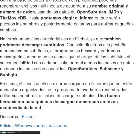
renombrar archivos multimedia de acuerdo a su
nombre original y
número de orden
, usando los datos de
OpenSubtitles, IMDb y
TheMovieDB
. Hasta
podremos elegir el idioma
en que serán
puestos los nombres y posteriormente editarlos para aplicar pequeños
cambios.
No terminan aqui las características de Filebot, ya que
también
podremos descargar subtítulos
. Con solo dirigirnos a la pestaña
marcada como subtítulos, el programa los buscará y podremos
descargarlos, aunque no se especifique el orígen de los subtítulos ni
su compatibilidad con cada película, pero al menos las bases de datos
en donde los busca son conocidas:
OpenSubtitles, Subscene y
Sublight
.
En suma, si tienes un disco externo cargado de ficheros que no están
demasiado organizados, este programa te ayudará a renombrarlos,
editar sus nombres, e incluso descargar subtítulos.
Una buena
herramienta para quienes descargan numerosos archivos
multimedia de la red
.
Descarga |
Filebot
Edición
Windows
#peliculas
#series