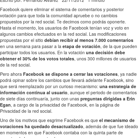
Escrito por: Fernando Alvarez
22/11/2012
1 minuto
Facebook quiere eliminar el sistema de comentarios y posterior
votación para que toda la comunidad apruebe o no cambios
propuestos por la red social. Te decimos como podrás oponerte.
Hasta el momento, los usuarios de Facebook tenían voz y voto en
algunos cambios efectuados en la red social. Las modificaciones
propuestas por el sitio
debían recibir al menos 7.000 comentarios
en una semana para pasar a la
etapa de votación
, de la que pueden
participar todos los usuarios. En la votación
una decisión debe
obtener el 30% de los votos totales
, unos 300 millones de usuarios
de la red social.
Pero ahora
Facebook se dispone a cerrar las votaciones
, ya nadie
podrá opinar sobre los cambios que llevará adelante Facebook, sino
que será reemplazado por un curioso mecanismo:
una estrategia de
información continua al usuario
, aunque el periodo de comentarios
de siete días continuaría, junto con unas
preguntas dirigidas a Erin
Egan
, a cargo de la privacidad de Facebook, en la página de
Privacidad de la red social.
Uno de los motivos que esgrime Facebook es que
el mecanismo de
votaciones ha quedado desactualizado
, además de que fue ideado
en momentos en que Facebook contaba con la quinta parte de