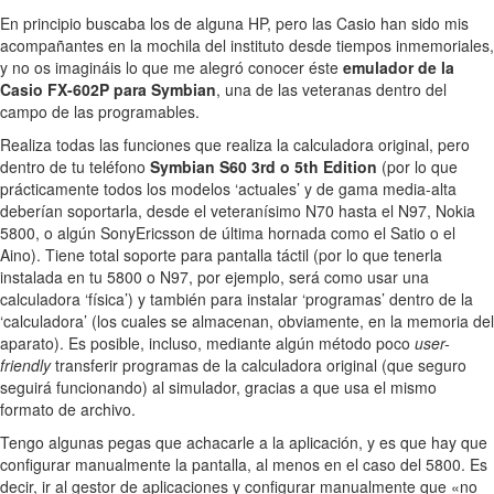
En principio buscaba los de alguna HP, pero las Casio han sido mis
acompañantes en la mochila del instituto desde tiempos inmemoriales,
y no os imagináis lo que me alegró conocer éste
emulador de la
Casio FX-602P para Symbian
, una de las veteranas dentro del
campo de las programables.
Realiza todas las funciones que realiza la calculadora original, pero
dentro de tu teléfono
Symbian S60 3rd o 5th Edition
(por lo que
prácticamente todos los modelos ‘actuales’ y de gama media-alta
deberían soportarla, desde el veteranísimo N70 hasta el N97, Nokia
5800, o algún SonyEricsson de última hornada como el Satio o el
Aino). Tiene total soporte para pantalla táctil (por lo que tenerla
instalada en tu 5800 o N97, por ejemplo, será como usar una
calculadora ‘física’) y también para instalar ‘programas’ dentro de la
‘calculadora’ (los cuales se almacenan, obviamente, en la memoria del
aparato). Es posible, incluso, mediante algún método poco
user-
friendly
transferir programas de la calculadora original (que seguro
seguirá funcionando) al simulador, gracias a que usa el mismo
formato de archivo.
Tengo algunas pegas que achacarle a la aplicación, y es que hay que
configurar manualmente la pantalla, al menos en el caso del 5800. Es
decir, ir al gestor de aplicaciones y configurar manualmente que «no