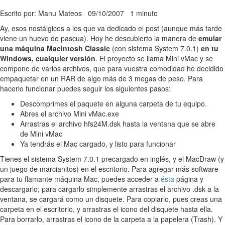
Escrito por: Manu Mateos
09/10/2007
1 minuto
Ay, esos nostálgicos a los que va dedicado el post (aunque más tarde
viene un huevo de pascua). Hoy he descubierto la manera de
emular
una máquina Macintosh Classic
(con sistema System 7.0.1)
en tu
Windows, cualquier versión
. El proyecto se llama Mini vMac y se
compone de varios archivos, que para vuestra comodidad he decidido
empaquetar en un RAR de algo más de 3 megas de peso. Para
hacerlo funcionar puedes seguir los siguientes pasos:
Descomprimes el paquete en alguna carpeta de tu equipo.
Abres el archivo Mini vMac.exe
Arrastras el archivo hfs24M.dsk hasta la ventana que se abre
de Mini vMac
Ya tendrás el Mac cargado, y listo para funcionar
Tienes el sistema System 7.0.1 precargado en inglés, y el MacDraw (y
un juego de marcianitos) en el escritorio. Para agregar más software
para tu flamante máquina Mac, puedes acceder a
ésta
página y
descargarlo; para cargarlo simplemente arrastras el archivo .dsk a la
ventana, se cargará como un disquete. Para copiarlo, pues creas una
carpeta en el escritorio, y arrastras el icono del disquete hasta ella.
Para borrarlo, arrastras el icono de la carpeta a la papelera (Trash). Y