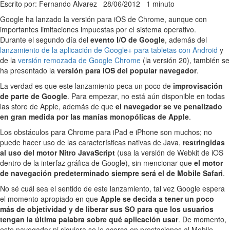
Escrito por: Fernando Alvarez
28/06/2012
1 minuto
Google ha lanzado la versión para iOS de Chrome, aunque con
importantes limitaciones impuestas por el sistema operativo.
Durante el segundo día del
evento I/O de Google
, además del
lanzamiento de la aplicación de Google+ para tabletas con Android
y
de la
versión remozada de Google Chrome
(la versión 20), también se
ha presentado la
versión para iOS del popular navegador
.
La verdad es que este lanzamiento peca un poco de
improvisación
de parte de Google
. Para empezar, no está aún disponible en todas
las store de Apple, además de que
el navegador se ve penalizado
en gran medida por las manías monopólicas de Apple
.
Los obstáculos para Chrome para iPad e iPhone son muchos; no
puede hacer uso de las características nativas de Java,
restringidas
al uso del motor Nitro JavaScript
(usa la versión de Webkit de iOS
dentro de la interfaz gráfica de Google), sin mencionar que
el motor
de navegación predeterminado siempre será el de Mobile Safari
.
No sé cuál sea el sentido de este lanzamiento, tal vez Google espera
el momento apropiado en que
Apple se decida a tener un poco
más de objetividad y de liberar sus SO para que los usuarios
tengan la última palabra sobre qué aplicación usar
. De momento,
este navegador ni siquiera se le acerca en prestaciones al Mobile