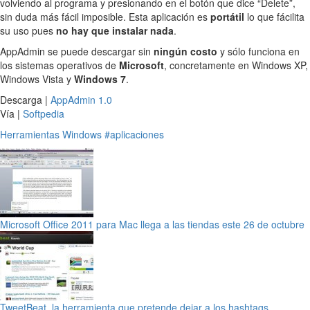
volviendo al programa y presionando en el botón que dice “Delete”,
sin duda más fácil imposible. Esta aplicación es
portátil
lo que fácilita
su uso pues
no hay que instalar nada
.
AppAdmin se puede descargar sin
ningún costo
y sólo funciona en
los sistemas operativos de
Microsoft
, concretamente en Windows XP,
Windows Vista y
Windows 7
.
Descarga |
AppAdmin 1.0
Vía |
Softpedia
Herramientas
Windows
#aplicaciones
Microsoft Office 2011 para Mac llega a las tiendas este 26 de octubre
TweetBeat, la herramienta que pretende dejar a los hashtags