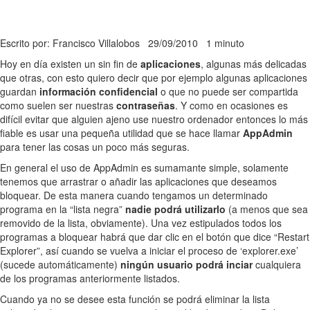
Escrito por: Francisco Villalobos
29/09/2010
1 minuto
Hoy en día existen un sin fin de
aplicaciones
, algunas más delicadas
que otras, con esto quiero decir que por ejemplo algunas aplicaciones
guardan
información confidencial
o que no puede ser compartida
como suelen ser nuestras
contraseñas
. Y como en ocasiones es
difícil evitar que alguien ajeno use nuestro ordenador entonces lo más
fiable es usar una pequeña utilidad que se hace llamar
AppAdmin
para tener las cosas un poco más seguras.
En general el uso de AppAdmin es sumamante simple, solamente
tenemos que arrastrar o añadir las aplicaciones que deseamos
bloquear. De esta manera cuando tengamos un determinado
programa en la “lista negra”
nadie podrá utilizarlo
(a menos que sea
removido de la lista, obviamente). Una vez estipulados todos los
programas a bloquear habrá que dar clic en el botón que dice “Restart
Explorer”, así cuando se vuelva a iniciar el proceso de ‘explorer.exe’
(sucede automáticamente)
ningún usuario podrá inciar
cualquiera
de los programas anteriormente listados.
Cuando ya no se desee esta función se podrá eliminar la lista