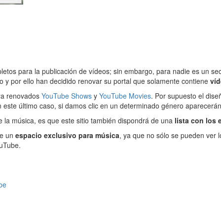
etos para la publicación de vídeos; sin embargo, para nadie es un sec
o y por ello han decidido renovar su portal que solamente contiene
ví
 ya renovados
YouTube Shows
y
YouTube Movies
. Por supuesto el dise
n este último caso, si damos clic en un determinado género aparecerá
de la música, es que este sitio también dispondrá de una
lista con los
de un
espacio exclusivo para música
, ya que no sólo se pueden ver l
ouTube.
be