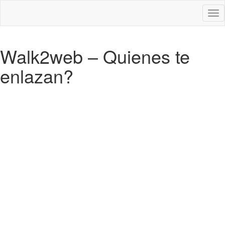
Des
nav
Walk2web – Quienes te
enlazan?