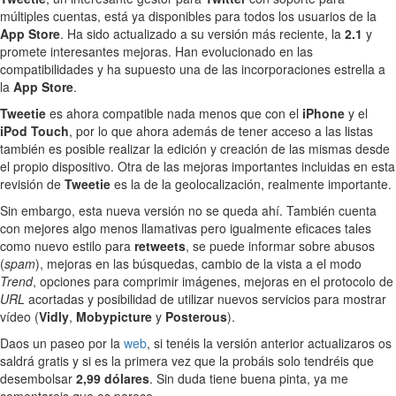
múltiples cuentas, está ya disponibles para todos los usuarios de la
App Store
. Ha sido actualizado a su versión más reciente, la
2.1
y
promete interesantes mejoras. Han evolucionado en las
compatibilidades y ha supuesto una de las incorporaciones estrella a
la
App Store
.
Tweetie
es ahora compatible nada menos que con el
iPhone
y el
iPod Touch
, por lo que ahora además de tener acceso a las listas
también es posible realizar la edición y creación de las mismas desde
el propio dispositivo. Otra de las mejoras importantes incluidas en esta
revisión de
Tweetie
es la de la geolocalización, realmente importante.
Sin embargo, esta nueva versión no se queda ahí. También cuenta
con mejores algo menos llamativas pero igualmente eficaces tales
como nuevo estilo para
retweets
, se puede informar sobre abusos
(
spam
), mejoras en las búsquedas, cambio de la vista a el modo
Trend
, opciones para comprimir imágenes, mejoras en el protocolo de
URL
acortadas y posibilidad de utilizar nuevos servicios para mostrar
vídeo (
Vidly
,
Mobypicture
y
Posterous
).
Daos un paseo por la
web
, si tenéis la versión anterior actualizaros os
saldrá gratis y si es la primera vez que la probáis solo tendréis que
desembolsar
2,99 dólares
. Sin duda tiene buena pinta, ya me