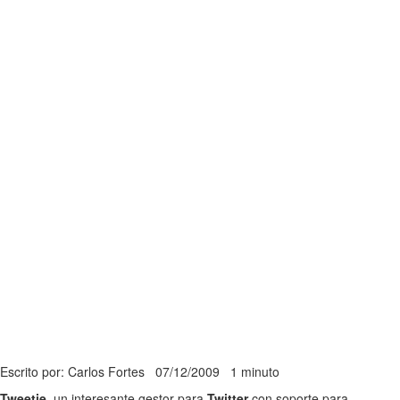
Escrito por: Carlos Fortes
07/12/2009
1 minuto
Tweetie
, un interesante gestor para
Twitter
con soporte para