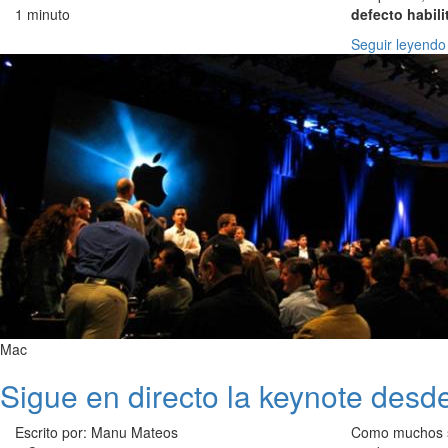
1 minuto
defecto habili
Seguir leyendo
Mac
Sigue en directo la keynote de
Escrito por: Manu Mateos
Como muchos sa