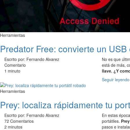
Herramientas
Predator Free: convierte un USB 
Escrito por: Fernando Alvarez
No es que últ
Comentario
está de más, c
1 minuto
llave. ¿Y com
Seguir leyendo
Herramientas
Prey: localiza rápidamente tu port
Escrito por: Fernando Alvarez
En estas época
72 Comentarios
portátiles.
Prey
2 minutos
pasos e instala