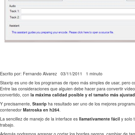
Escrito por: Fernando Alvarez
03/11/2011
1 minuto
Staxrip es uno de los programas de ripeo más simples de usar, pero c
Entre las consideraciones que alguien debe hacer para convertir víde
convertido, con
la máxima calidad posible y el tamaño más ajusta
Y precisamente,
Staxrip
ha resultado ser uno de los mejores programas
contenedor
Matroska en h264
.
La sencillez de manejo de la interface es
llamativamente fácil
y solo 
trabajo.
Además podremos agregar o cortar los bordes negros, cambiar de tamañ