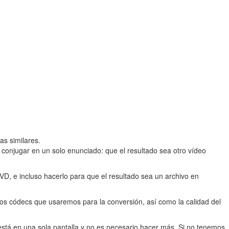
s similares.
conjugar en un solo enunciado: que el resultado sea otro vídeo
D, e incluso hacerlo para que el resultado sea un archivo en
 los códecs que usaremos para la conversión, así como la calidad del
está en una sola pantalla y no es necesario hacer más. Si no tenemos