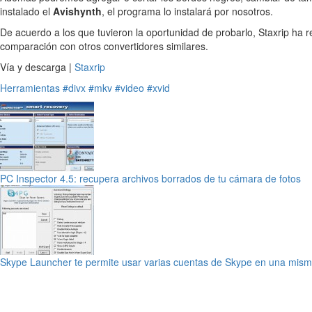
instalado el
Avishynth
, el programa lo instalará por nosotros.
De acuerdo a los que tuvieron la oportunidad de probarlo, Staxrip ha 
comparación con otros convertidores similares.
Vía y descarga |
Staxrip
Herramientas
#divx
#mkv
#video
#xvid
PC Inspector 4.5: recupera archivos borrados de tu cámara de fotos
Skype Launcher te permite usar varias cuentas de Skype en una mism