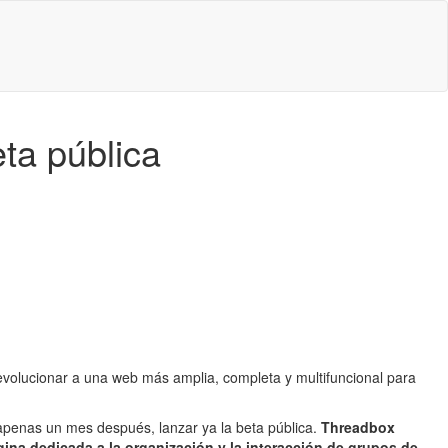
ta pública
volucionar a una web más amplia, completa y multifuncional para
apenas un mes después, lanzar ya la beta pública.
Threadbox
ágina dedicada a la organización y la interacción de grupos de