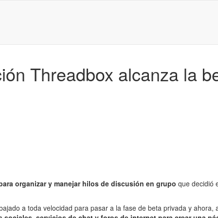
ión Threadbox alcanza la be
 para organizar y manejar hilos de discusión en grupo
que decidió e
jado a toda velocidad para pasar a la fase de beta privada y ahora, 
s sociales, servicios de chat y foros de internet para crear una p