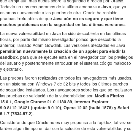
que arroja aún más dudas sobre la seguridad ofrecida por Oracle.
Todavía no nos recuperamos de la última amenaza a
Java
, que ya
estamos nuevamente a las puertas de otra. Oracle ha recibido
pruebas irrefutables de que
Java aún no es seguro y que tiene
muchos problemas con la seguridad en las últimas versiones
.
La nueva vulnerabilidad en Java ha sido descubierta en las últimas
horas, por parte del mismo investigador polaco que descubrió la
anterior, llamado Adam Gowdiak. Las versiones afectadas en Java
permitirían nuevamente la creación de un applet para eludir la
sandbox
, para que se ejecute esta en el navegador con los privilegios
del usuario y posteriormente introducir en el sistema código malicioso
y ejecutarlo.
Las pruebas fueron realizadas en todos los navegadores más usados,
en un sistema con Windows 7 de 32 bits y todos los últimos parches
de seguridad instalados. Los navegadores sobre los que se realizaron
las pruebas de validación de la vulnerabilidad son
Mozilla Firefox
15.0.1, Google Chrome 21.0.1180.89, Internet Explorer
9.0.8112.16421 (update 9.0.10), Opera 12.02 (build 1578) y Safari
5.1.7 (7534.57.2)
.
Considerando que Oracle no es muy propensa a la rapidez, tal vez se
tarden algún tiempo en dar con la solución de esta vulnerabilidad y su