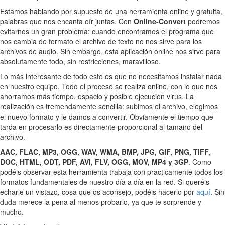
Estamos hablando por supuesto de una herramienta online y gratuita,
palabras que nos encanta oír juntas. Con
Online-Convert
podremos
evitarnos un gran problema: cuando encontramos el programa que
nos cambia de formato el archivo de texto no nos sirve para los
archivos de audio. Sin embargo, esta aplicación online nos sirve para
absolutamente todo, sin restricciones, maravilloso.
Lo más interesante de todo esto es que no necesitamos instalar nada
en nuestro equipo. Todo el proceso se realiza online, con lo que nos
ahorramos más tiempo, espacio y posible ejecución virus. La
realización es tremendamente sencilla: subimos el archivo, elegimos
el nuevo formato y le damos a convertir. Obviamente el tiempo que
tarda en procesarlo es directamente proporcional al tamaño del
archivo.
AAC, FLAC, MP3, OGG, WAV, WMA, BMP, JPG, GIF, PNG, TIFF,
DOC, HTML, ODT, PDF, AVI, FLV, OGG, MOV, MP4 y 3GP
. Como
podéis observar esta herramienta trabaja con practicamente todos los
formatos fundamentales de nuestro día a día en la red. Si queréis
echarle un vistazo, cosa que os aconsejo, podéis hacerlo por
aquí
. Sin
duda merece la pena al menos probarlo, ya que te sorprende y
mucho.