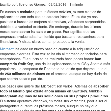
Escrito por: Ildefonso Gómez
03/02/2016
1 minuto
En cuanto a
teclados
para teléfonos móviles, existen cientos de
aplicaciones con todo tipo de características. En su día ya nos
pusimos a buscar las mejores alternativas, viéndonos sorprendidos
debido a la variedad existente. Sin embargo, durante los últimos
meses
este sector ha caído un poco
. Eso significa que las
empresas involucradas han tenido que buscar otros caminos para
financiarse. Y otras, claro, se han prestado a la venta.
Microsoft
ha dado un nuevo paso en cuanto a la adquisición de
empresas externas. Esta vez se ha ido al mercado de teclados para
smartphones. El anuncio se ha realizado hace pocas horas:
han
comprado SwiftKey
, una de las aplicaciones para iOS y Android más
populares. La compañía de Redmond ha tenido que dejarse un total
de
250 millones de dólares
en el proceso, aunque no hay duda de
que sabrán sacarle partido.
Los pasos que quiere dar Microsoft son varios. Además de
absorber
todo el talento que existe ahora mismo en SwiftKey
, también
integrarán algunas de las soluciones en sus propios productos
.
El sistema operativo Windows, en todas sus vertientes, podría ser el
protagonista durante los próximos meses, aunque no hay que
descartar el hecho de que
las apps seguirán presentes tanto en