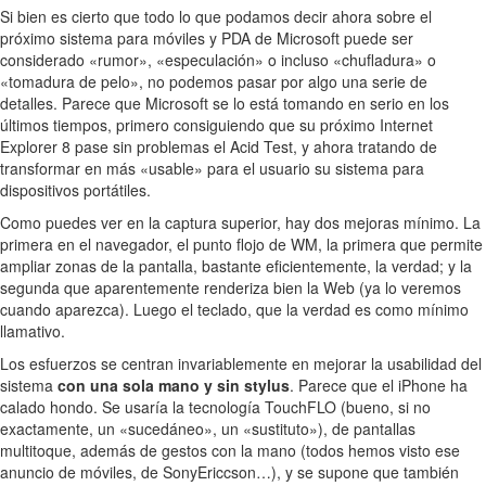
Si bien es cierto que todo lo que podamos decir ahora sobre el
próximo sistema para móviles y PDA de Microsoft puede ser
considerado «rumor», «especulación» o incluso «chufladura» o
«tomadura de pelo», no podemos pasar por algo una serie de
detalles. Parece que Microsoft se lo está tomando en serio en los
últimos tiempos, primero consiguiendo que su próximo Internet
Explorer 8 pase sin problemas el Acid Test, y ahora tratando de
transformar en más «usable» para el usuario su sistema para
dispositivos portátiles.
Como puedes ver en la captura superior, hay dos mejoras mínimo. La
primera en el navegador, el punto flojo de WM, la primera que permite
ampliar zonas de la pantalla, bastante eficientemente, la verdad; y la
segunda que aparentemente renderiza bien la Web (ya lo veremos
cuando aparezca). Luego el teclado, que la verdad es como mínimo
llamativo.
Los esfuerzos se centran invariablemente en mejorar la usabilidad del
sistema
con una sola mano y sin stylus
. Parece que el iPhone ha
calado hondo. Se usaría la tecnología TouchFLO (bueno, si no
exactamente, un «sucedáneo», un «sustituto»), de pantallas
multitoque, además de gestos con la mano (todos hemos visto ese
anuncio de móviles, de SonyEriccson…), y se supone que también