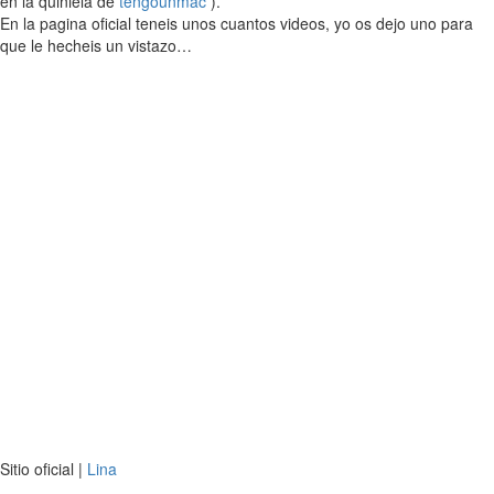
en la quiniela de
tengounmac
).
En la pagina oficial teneis unos cuantos videos, yo os dejo uno para
que le hecheis un vistazo…
Sitio oficial |
Lina