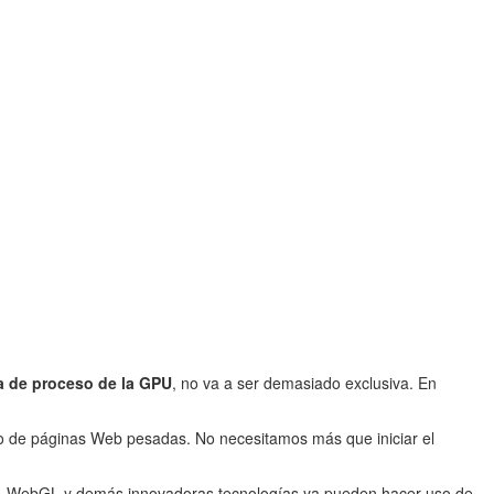
ia de proceso de la GPU
, no va a ser demasiado exclusiva. En
o de páginas Web pesadas. No necesitamos más que iniciar el
U), WebGL y demás innovadoras tecnologías ya pueden hacer uso de