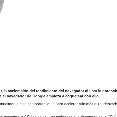
9, la
aceleración del rendimiento del navegador al usar la potenc
ra
el navegador de Google empieza a coquetear con ello
.
manualmente este comportamiento para acelerar aún más el renderizad
rse mediante la GPU (el texto y las imágenes aún dependen de la CP