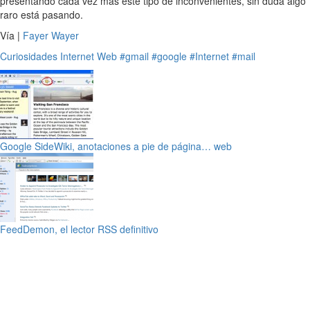
presentando cada vez más este tipo de inconvenientes, sin duda algo
raro está pasando.
Vía |
Fayer Wayer
Curiosidades
Internet
Web
#gmail
#google
#Internet
#mail
Google SideWiki, anotaciones a pie de página… web
FeedDemon, el lector RSS definitivo