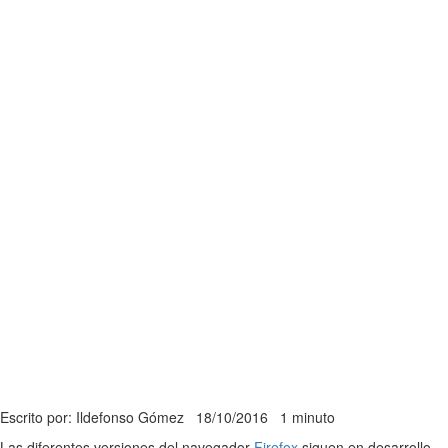
Escrito por: Ildefonso Gómez
18/10/2016
1 minuto
Las diferentes versiones del navegador
Firefox
siguen en desarrollo.