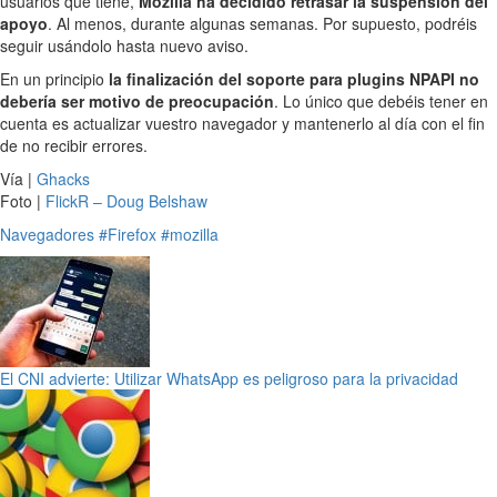
usuarios que tiene,
Mozilla ha decidido retrasar la suspensión del
apoyo
. Al menos, durante algunas semanas. Por supuesto, podréis
seguir usándolo hasta nuevo aviso.
En un principio
la finalización del soporte para plugins NPAPI no
debería ser motivo de preocupación
. Lo único que debéis tener en
cuenta es actualizar vuestro navegador y mantenerlo al día con el fin
de no recibir errores.
Vía |
Ghacks
Foto |
FlickR – Doug Belshaw
Navegadores
#Firefox
#mozilla
El CNI advierte: Utilizar WhatsApp es peligroso para la privacidad