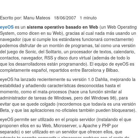
Escrito por: Manu Mateos
18/06/2007
1 minuto
eyeOS
es un
sistema operativo basado en Web
(un Web Operating
System, como dicen en su Web), gracias al cual nada más usando un
navegador (que si cumple los estándares funcionará correctamente)
podemos disfrutar de un montón de programas, tal como una versión
del juego de Sonic, del Solitario, un procesador de textos, calendario,
contactos, navegador, RSS y disco duro virtual (además de todo lo
que los desarrolladores están programando). El equipo de eyeOS es
completamente español, repartidos entre Barcelona y Bilbao.
eyeOS ha lanzado recientemente su versión 1.0 Dahlia, mejorando la
estabilidad y añadiendo características desconocidas hasta el
momento, como el mata-procesos (hace una función similar al
administrador de tareas de Windows, pero del Windows 98), para
evitar que se quede colgado (recordemos que todavía es una versión
Beta, y que las aplicaciones no-oficiales también pueden bloquearse).
eyeOS permite ser utilizado en el propio servidor (instalando el que
proponen ellos en su Web, Microserver, u Apache y PHP por
separado) o ser utilizado en un servidor que ofrecen ellos, que
además te permite compartir y almacenar archivos con el resto de