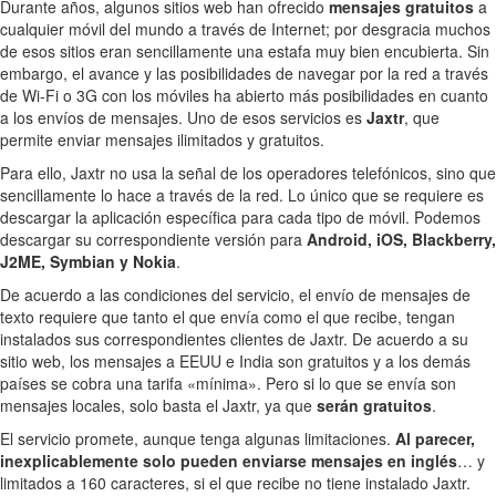
Durante años, algunos sitios web han ofrecido
mensajes gratuitos
a
cualquier móvil del mundo a través de Internet; por desgracia muchos
de esos sitios eran sencillamente una estafa muy bien encubierta. Sin
embargo, el avance y las posibilidades de navegar por la red a través
de Wi-Fi o 3G con los móviles ha abierto más posibilidades en cuanto
a los envíos de mensajes. Uno de esos servicios es
Jaxtr
, que
permite enviar mensajes ilimitados y gratuitos.
Para ello, Jaxtr no usa la señal de los operadores telefónicos, sino que
sencillamente lo hace a través de la red. Lo único que se requiere es
descargar la aplicación específica para cada tipo de móvil. Podemos
descargar su correspondiente versión para
Android, iOS, Blackberry,
J2ME, Symbian y Nokia
.
De acuerdo a las condiciones del servicio, el envío de mensajes de
texto requiere que tanto el que envía como el que recibe, tengan
instalados sus correspondientes clientes de Jaxtr. De acuerdo a su
sitio web, los mensajes a EEUU e India son gratuitos y a los demás
países se cobra una tarifa «mínima». Pero si lo que se envía son
mensajes locales, solo basta el Jaxtr, ya que
serán gratuitos
.
El servicio promete, aunque tenga algunas limitaciones.
Al parecer,
inexplicablemente solo pueden enviarse mensajes en inglés
… y
limitados a 160 caracteres, si el que recibe no tiene instalado Jaxtr.