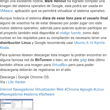
tengo una excelente noticia,
Mark Renouf
ha logrado compilar una
imagen del sistema operativo de Google, esta podrá ser usada en
VMware,
aplicación que os permitirá virtualizar el sistema operativo.
Aunque todavía el sistema
dista de estar listo para el usuario final
,
alguno de vosotros ha de estar deseoso por poder jugar con este
nuevo sistema operativo; además para quienes quieran participar en
el proyecto también está disponible el
código fuente
, como dato
curioso en los requisitos para su compilación es necesario tener una
distribución Linux
y Google recomienda usar
Ubuntu 9.10 Karmic
Koala
.
Para quienes deseen descargar ésta imagen la podrán encontrar en
alguna famosa red de
BitTorrent
o bien, en el sitio
gdgt
éste último
también ofrece una imagen para
VirtualBox
pero para poder
descargarla deberán de registrarse en el sitio.
Descarga | Google Chrome OS
Vía |
Life Hacker
Internet
Navegadores
Virtualización
Web
#Chrome
#google
#Linux
#Navegadores
#sistema
#Software