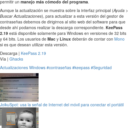
permitir un
manejo más cómodo del programa
.
Aunque la actualización se muestra sobre la interfaz principal (
Ayuda >
Buscar Actualizaciones
), para actualizar a esta versión del gestor de
contraseñas debemos de dirigirnos al sitio web del software para que
desde ahí podamos realizar la descarga correspondiente.
KeePass
2.19
está disponible solamente para Windows en versiones de 32 bits
y 64 bits. Los usuarios de
Mac
y
Linux
deberán de contar con
Mono
si es que desean utilizar esta versión.
Descarga |
KeePass 2.19
Vía |
Ghacks
Actualizaciones
Windows
#contraseñas
#keepass
#Seguridad
JoikuSpot: usa la señal de Internet del móvil para conectar el portátil