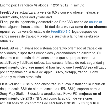
Escrito por: Francisco Villalobos
12/01/2012
1 minuto
FreeBSD se actualiza a la versión 9.0 y con ello ofrece mejoras en
rendimiento, seguridad y fiabilidad.
El equipo de ingeniería y desarrollo de FreeBSD acaba de
anunciar
hace algunas horas la disponibilidad de la
nueva rama de su sistema
operativo
. La versión estable de
FreeBSD 9.0
llega después de
varios meses de trabajo y pretende sustituir a la no tan celebrada
rama 8.2.
FreeBSD
es un avanzado sistema operativo orientado al trabajo en
servidores, dispositivos embebidos y ordenadores de escritorio. Su
desarrollo tiene más de 30 años por lo que se proporciona una
estabilidad y fiabilidad únicos. Las características de red, seguridad y
rendimiento de clase mundial
han hecho que FreeBSD sea utilizado
por compañías de la talla de Apple, Cisco, NetApp, Yahoo!, Sony
Japan y muchas otros más.
En la versión 9.0 se puede encontrar un nuevo instalador, la inclusión
del protocolo SSH de alto rendimiento (HPN-SSH), soporte para la
Sony Play Station 3 desde la arquitectura PowerPC,
mejoras en el
rendimiento de ZFS
y NFS así como la adición de versiones
actualizadas de los entornos de escritorio
GNOME
(2.32.1) y
KDE