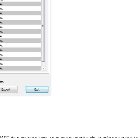
ART de nuestros discos y que nos ayudará a vigilar más de cerca su 